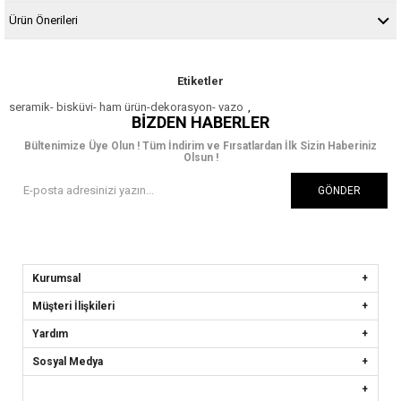
Ürün Önerileri
Etiketler
seramik- bisküvi- ham ürün-dekorasyon- vazo
,
BIZDEN HABERLER
Bültenimize Üye Olun ! Tüm İndirim ve Fırsatlardan İlk Sizin Haberiniz
Olsun !
GÖNDER
Kurumsal
Müşteri İlişkileri
Yardım
Sosyal Medya