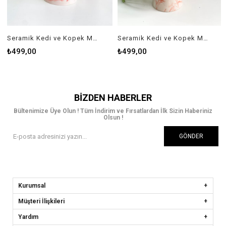
Seramik Kedi ve Kopek Mama Su Kabı(kırmızı-beyaz-ebru-desenli M2)
Seramik Kedi ve Kopek Mama Su Kabı(Turuncu-beyaz-ebru-desenli M2)
₺499,00
₺499,00
BIZDEN HABERLER
Bültenimize Üye Olun ! Tüm İndirim ve Fırsatlardan İlk Sizin Haberiniz
Olsun !
GÖNDER
Kurumsal
Müşteri İlişkileri
Yardım