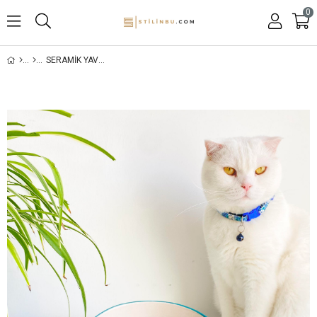
0
SERAMİK YAVAŞ YEME KEDİ MAMA KABI (TURKUAZ)